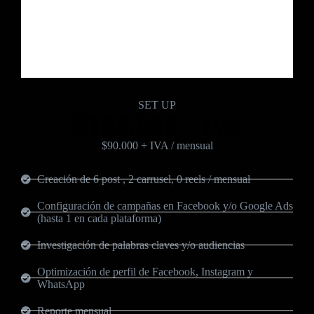
Plan Pyme
Pensado para pequeñas y mediana empresas
SET UP
$199.990
+ IVA
$90.000 + IVA / mensual
Creación de 6 post , 2 carrusel, 0 reels / mensual
Configuración de campañas en Facebook y/o Google Ads
(hasta 1 en cada plataforma)
Investigación de palabras claves y/o audiencias
Optimización de perfil de Facebook, Instagram y
WhatsApp
Reporte mensual